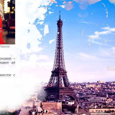
 Паолой
знает –
лает её
месте с