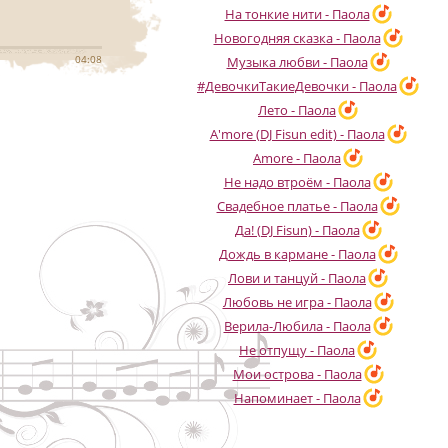
На тонкие нити - Паола
Новогодняя сказка - Паола
04:08
Музыка любви - Паола
#ДевочкиТакиеДевочки - Паола
Лето - Паола
A'more (DJ Fisun edit) - Паола
Amore - Паола
Не надо втроём - Паола
Свадебное платье - Паола
Да! (DJ Fisun) - Паола
Дождь в кармане - Паола
Лови и танцуй - Паола
Любовь не игра - Паола
Верила-Любила - Паола
Не отпущу - Паола
Мои острова - Паола
Напоминает - Паола