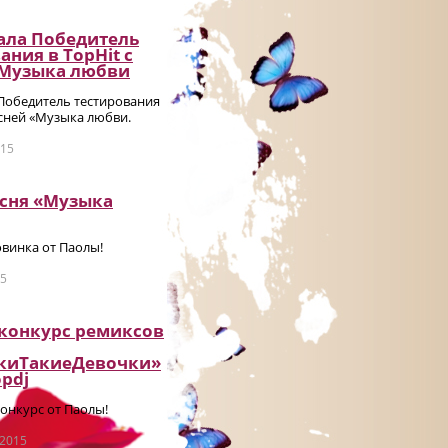
ала Победитель
ания в TopHit с
«Музыка любви
 Победитель тестирования
есней «Музыка любви.
015
есня «Музыка
винка от Паолы!
15
 конкурс ремиксов
киТакиеДевочки»
pdj
онкурс от Паолы!
 2015