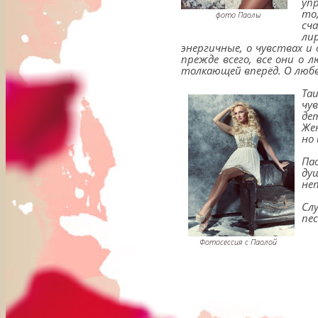
уп
то
фото Паолы
сч
ли
энергичные, о чувствах и
прежде всего, все они о 
толкающей вперёд. О любв
Та
чу
де
Же
но
Па
ду
не
Сл
пе
Фотосессия с Паолой