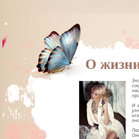
О жизни
Эт
со
на
пр
И 
уз
ис
он
Па
Он