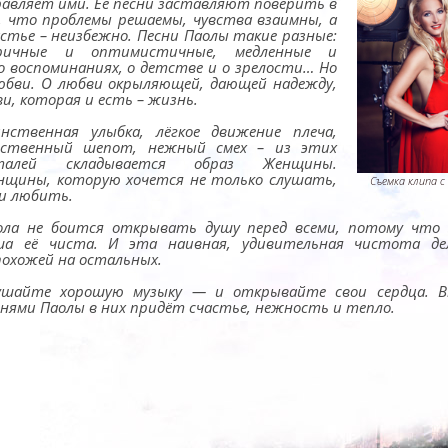
равляет ими. Её песни заставляют поверить в
, что проблемы решаемы, чувства взаимны, а
астье – неизбежно. Песни Паолы такие разные:
ричные и оптимистичные, медленные и
 о воспоминаниях, о детстве и о зрелости… Но
любви. О любви окрыляющей, дающей надежду,
и, которая и есть – жизнь.
инственная улыбка, лёгкое движение плеча,
вственный шепот, нежный смех – из этих
талей складывается образ Женщины.
нщины, которую хочется не только слушать,
Съемка клипа с
 и любить.
ола не боится открывать душу перед всеми, потому что 
ша её чиста. И эта наивная, удивительная чистота де
похожей на остальных.
ушайте хорошую музыку — и открывайте свои сердца. В
снями Паолы в них придёт счастье, нежность и тепло.