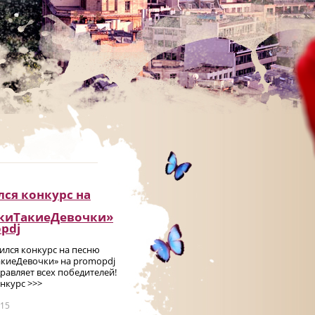
ся конкурс на
киТакиеДевочки»
pdj
чился конкурс на песню
киеДевочки» на promоpdj
равляет всех победителей!
нкурс >>>
015