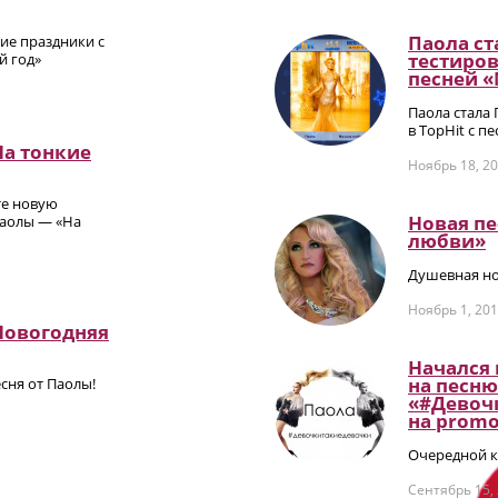
Паола ст
ие праздники с
тестиров
й год»
песней 
Паола стала
в TopHit с п
На тонкие
Ноябрь 18, 2
те новую
Новая п
аолы — «На
любви»
Душевная но
Ноябрь 1, 20
Новогодняя
Начался
на песню
сня от Паолы!
«#Девоч
на promо
Очередной к
Сентябрь 15,