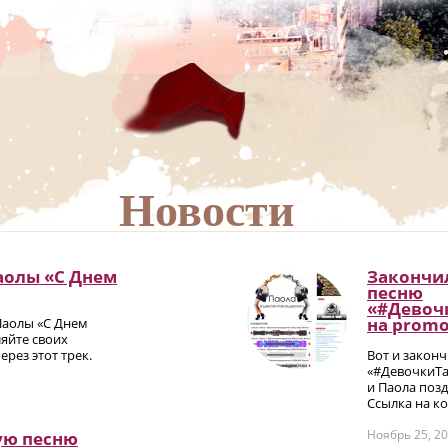
Новости
аолы «С Днем
Закончил
песню
«#Девоч
на promо
Паолы «С Днем
яйте своих
рез этот трек.
Вот и закон
«#ДевочкиТа
и Паола позд
Ссылка на ко
Ноябрь 25, 2
ую песню