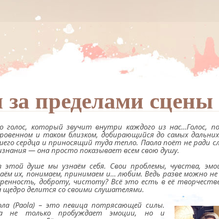
 за пределами сцены
о голос, который звучит внутри каждого из нас…Голос, 
кровенном и таком близком, добирающийся до самых дальних
шего сердца и приносящий туда тепло. Паола поёт не ради с
изнания — она просто показывает всем свою душу.
в этой душе мы узнаём себя. Свои проблемы, чувства, эм
наём их, понимаем, принимаем и… любим. Ведь разве можно н
кренность, доброту, чистоту? Всё это есть в её творчестве
а щедро делится со своими слушателями.
ола (Paola) – это певица потрясающей силы.
а не только пробуждает эмоции, но и