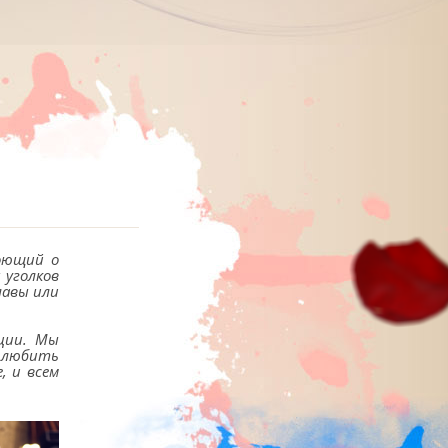
поющий о
 уголков
лавы или
оции. Мы
е любить
, и всем