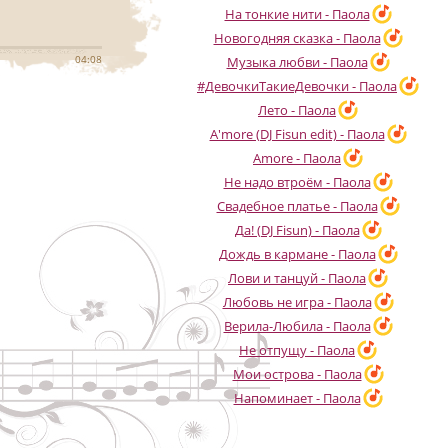
На тонкие нити - Паола
Новогодняя сказка - Паола
04:08
Музыка любви - Паола
#ДевочкиТакиеДевочки - Паола
Лето - Паола
A'more (DJ Fisun edit) - Паола
Amore - Паола
Не надо втроём - Паола
Свадебное платье - Паола
Да! (DJ Fisun) - Паола
Дождь в кармане - Паола
Лови и танцуй - Паола
Любовь не игра - Паола
Верила-Любила - Паола
Не отпущу - Паола
Мои острова - Паола
Напоминает - Паола