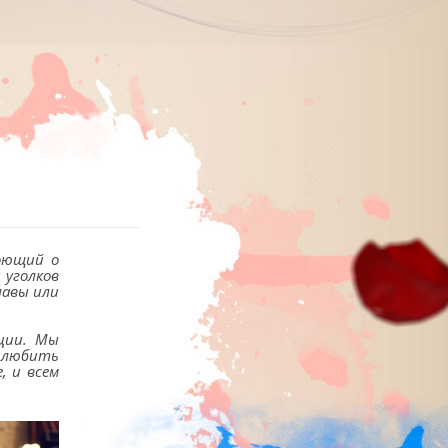
поющий о
 уголков
лавы или
оции. Мы
е любить
, и всем