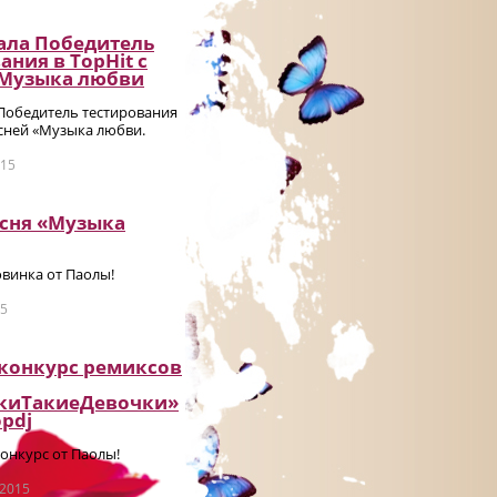
ала Победитель
ания в TopHit с
«Музыка любви
 Победитель тестирования
есней «Музыка любви.
015
есня «Музыка
винка от Паолы!
15
 конкурс ремиксов
киТакиеДевочки»
pdj
онкурс от Паолы!
 2015