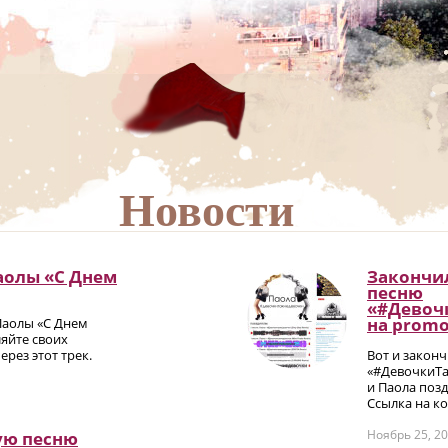
Новости
аолы «С Днем
Закончил
песню
«#Девоч
на promо
Паолы «С Днем
яйте своих
рез этот трек.
Вот и закон
«#ДевочкиТа
и Паола позд
Ссылка на ко
Ноябрь 25, 2
ую песню