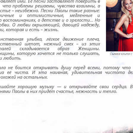
равляет ими. Её песни заставляют поверить в
, что проблемы решаемы, чувства взаимны, а
астье – неизбежно. Песни Паолы такие разные:
ричные и оптимистичные, медленные и
 о воспоминаниях, о детстве и о зрелости… Но
любви. О любви окрыляющей, дающей надежду,
и, которая и есть – жизнь.
инственная улыбка, лёгкое движение плеча,
вственный шепот, нежный смех – из этих
талей складывается образ Женщины.
нщины, которую хочется не только слушать,
Съемка клипа с
 и любить.
ола не боится открывать душу перед всеми, потому что 
ша её чиста. И эта наивная, удивительная чистота де
похожей на остальных.
ушайте хорошую музыку — и открывайте свои сердца. В
снями Паолы в них придёт счастье, нежность и тепло.