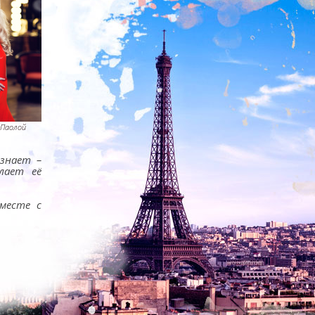
 Паолой
знает –
лает её
месте с