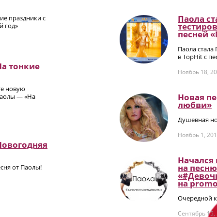
Паола ст
ие праздники с
тестиров
й год»
песней 
Паола стала
в TopHit с п
На тонкие
Ноябрь 18, 2
те новую
Новая п
аолы — «На
любви»
Душевная но
Ноябрь 1, 20
Новогодняя
Начался
на песню
сня от Паолы!
«#Девоч
на promо
Очередной к
Сентябрь 15,