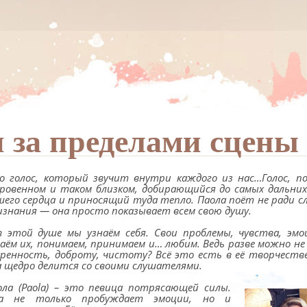
 за пределами сцены
о голос, который звучит внутри каждого из нас…Голос, 
кровенном и таком близком, добирающийся до самых дальних
шего сердца и приносящий туда тепло. Паола поёт не ради с
изнания — она просто показывает всем свою душу.
в этой душе мы узнаём себя. Свои проблемы, чувства, эм
наём их, понимаем, принимаем и… любим. Ведь разве можно н
кренность, доброту, чистоту? Всё это есть в её творчестве
а щедро делится со своими слушателями.
ола (Paola) – это певица потрясающей силы.
а не только пробуждает эмоции, но и