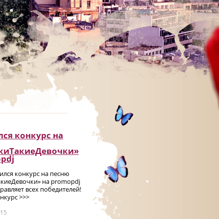
ся конкурс на
киТакиеДевочки»
pdj
чился конкурс на песню
киеДевочки» на promоpdj
равляет всех победителей!
нкурс >>>
015