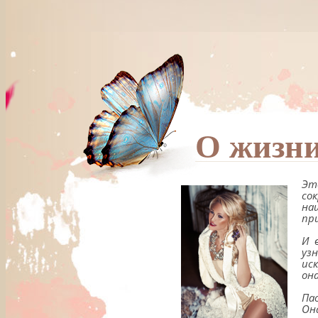
О жизни
Эт
со
на
пр
И 
уз
ис
он
Па
Он