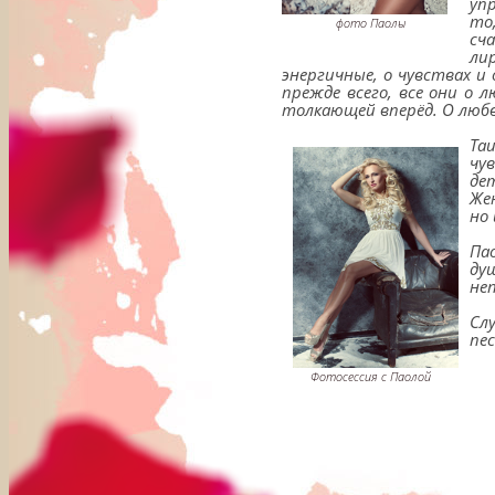
уп
то
фото Паолы
сч
ли
энергичные, о чувствах и
прежде всего, все они о 
толкающей вперёд. О любв
Та
чу
де
Же
но
Па
ду
не
Сл
пе
Фотосессия с Паолой