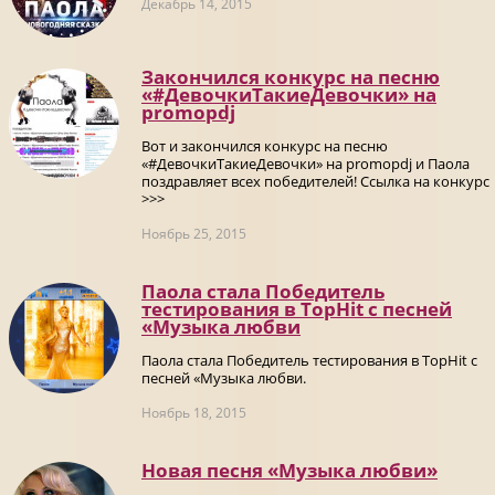
Декабрь 14, 2015
Закончился конкурс на песню
«#ДевочкиТакиеДевочки» на
promоpdj
Вот и закончился конкурс на песню
«#ДевочкиТакиеДевочки» на promоpdj и Паола
поздравляет всех победителей! Ссылка на конкурс
>>>
Ноябрь 25, 2015
Паола стала Победитель
тестирования в TopHit с песней
«Музыка любви
Паола стала Победитель тестирования в TopHit с
песней «Музыка любви.
Ноябрь 18, 2015
Новая песня «Музыка любви»