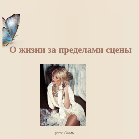
О жизни за пределами сцены
фото Паолы