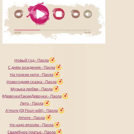
Новый год - Паола
С днём рождения - Паола
На тонкие нити - Паола
Новогодняя сказка - Паола
Музыка любви - Паола
#ДевочкиТакиеДевочки - Паола
Лето - Паола
A'more (DJ Fisun edit) - Паола
Amore - Паола
Не надо втроём - Паола
Свадебное платье - Паола