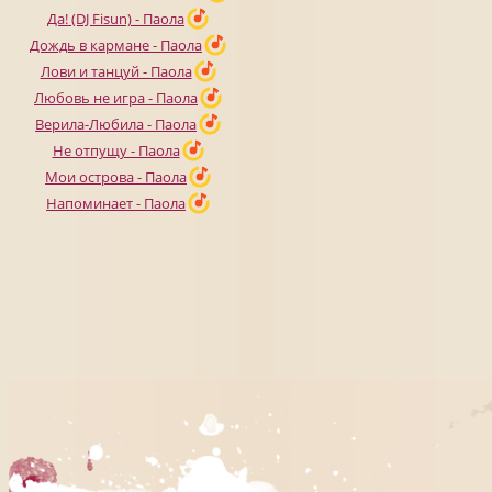
Да! (DJ Fisun) - Паола
Дождь в кармане - Паола
Лови и танцуй - Паола
Любовь не игра - Паола
Верила-Любила - Паола
Не отпущу - Паола
Мои острова - Паола
Напоминает - Паола