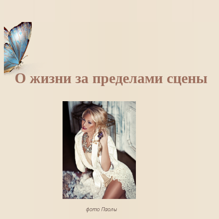
О жизни за пределами сцены
фото Паолы