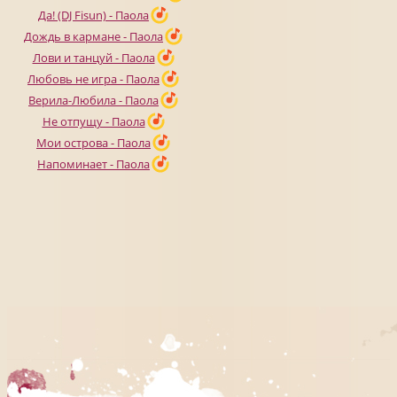
Да! (DJ Fisun) - Паола
Дождь в кармане - Паола
Лови и танцуй - Паола
Любовь не игра - Паола
Верила-Любила - Паола
Не отпущу - Паола
Мои острова - Паола
Напоминает - Паола