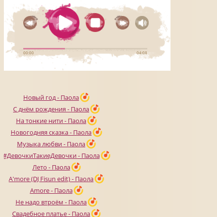
Новый год - Паола
С днём рождения - Паола
На тонкие нити - Паола
Новогодняя сказка - Паола
Музыка любви - Паола
#ДевочкиТакиеДевочки - Паола
Лето - Паола
A'more (DJ Fisun edit) - Паола
Amore - Паола
Не надо втроём - Паола
Свадебное платье - Паола