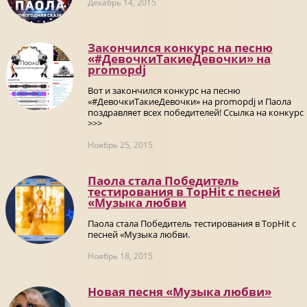
Декабрь 14, 2015
Закончился конкурс на песню
«#ДевочкиТакиеДевочки» на
promоpdj
Вот и закончился конкурс на песню
«#ДевочкиТакиеДевочки» на promоpdj и Паола
поздравляет всех победителей! Ссылка на конкурс
>>>
Ноябрь 25, 2015
Паола стала Победитель
тестирования в TopHit с песней
«Музыка любви
Паола стала Победитель тестирования в TopHit с
песней «Музыка любви.
Ноябрь 18, 2015
Новая песня «Музыка любви»