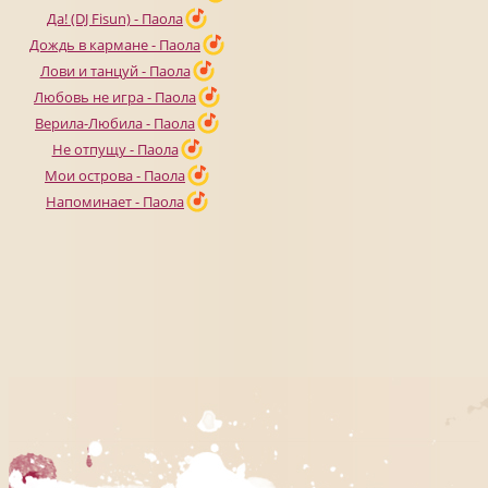
Да! (DJ Fisun) - Паола
Дождь в кармане - Паола
Лови и танцуй - Паола
Любовь не игра - Паола
Верила-Любила - Паола
Не отпущу - Паола
Мои острова - Паола
Напоминает - Паола