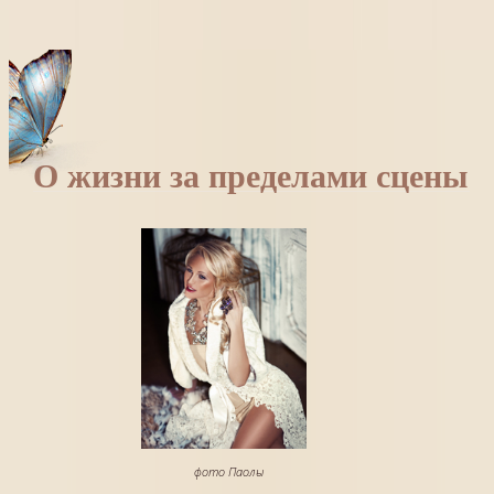
О жизни за пределами сцены
фото Паолы