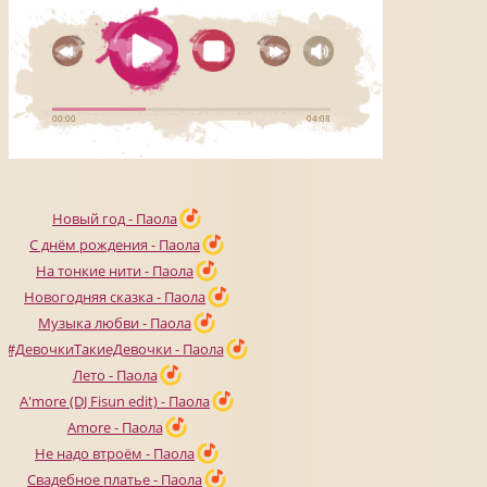
Новый год - Паола
С днём рождения - Паола
На тонкие нити - Паола
Новогодняя сказка - Паола
Музыка любви - Паола
#ДевочкиТакиеДевочки - Паола
Лето - Паола
A'more (DJ Fisun edit) - Паола
Amore - Паола
Не надо втроём - Паола
Свадебное платье - Паола