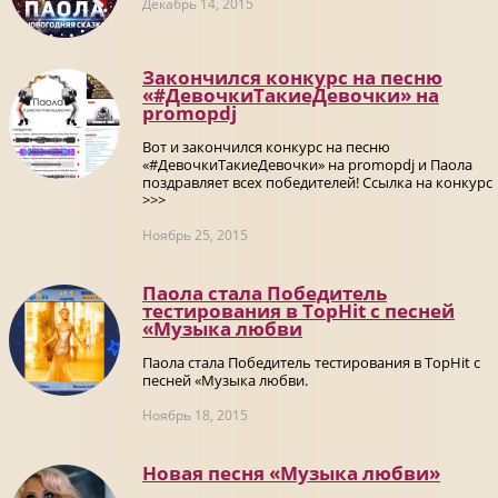
Декабрь 14, 2015
Закончился конкурс на песню
«#ДевочкиТакиеДевочки» на
promоpdj
Вот и закончился конкурс на песню
«#ДевочкиТакиеДевочки» на promоpdj и Паола
поздравляет всех победителей! Ссылка на конкурс
>>>
Ноябрь 25, 2015
Паола стала Победитель
тестирования в TopHit с песней
«Музыка любви
Паола стала Победитель тестирования в TopHit с
песней «Музыка любви.
Ноябрь 18, 2015
Новая песня «Музыка любви»