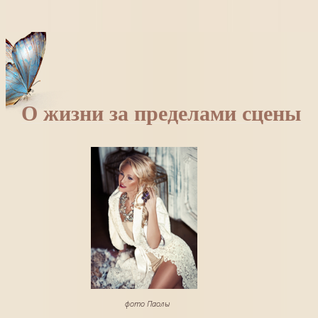
О жизни за пределами сцены
фото Паолы