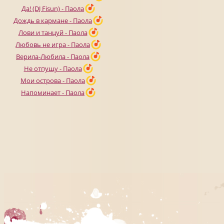
Да! (DJ Fisun) - Паола
Дождь в кармане - Паола
Лови и танцуй - Паола
Любовь не игра - Паола
Верила-Любила - Паола
Не отпущу - Паола
Мои острова - Паола
Напоминает - Паола