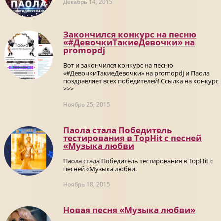
Декабрь 14, 2015
Закончился конкурс на песню
«#ДевочкиТакиеДевочки» на
promоpdj
Вот и закончился конкурс на песню
«#ДевочкиТакиеДевочки» на promоpdj и Паола
поздравляет всех победителей! Ссылка на конкурс
>>>
Ноябрь 25, 2015
Паола стала Победитель
тестирования в TopHit с песней
«Музыка любви
Паола стала Победитель тестирования в TopHit с
песней «Музыка любви.
Ноябрь 18, 2015
Новая песня «Музыка любви»