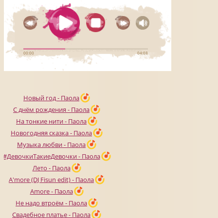
Новый год - Паола
С днём рождения - Паола
На тонкие нити - Паола
Новогодняя сказка - Паола
Музыка любви - Паола
#ДевочкиТакиеДевочки - Паола
Лето - Паола
A'more (DJ Fisun edit) - Паола
Amore - Паола
Не надо втроём - Паола
Свадебное платье - Паола