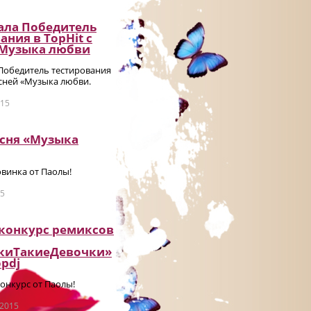
ала Победитель
ания в TopHit с
«Музыка любви
 Победитель тестирования
есней «Музыка любви.
015
есня «Музыка
винка от Паолы!
15
 конкурс ремиксов
киТакиеДевочки»
pdj
онкурс от Паолы!
 2015