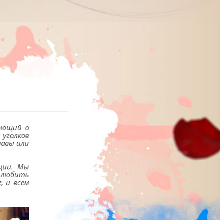
поющий о
 уголков
лавы или
оции. Мы
е любить
, и всем