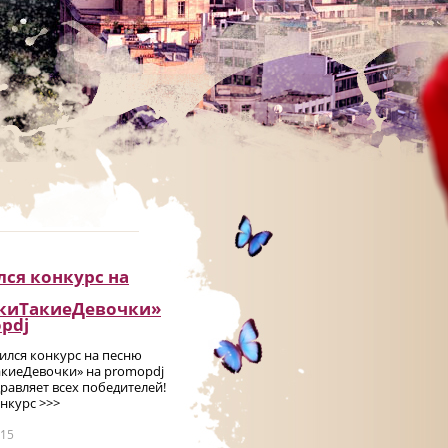
ся конкурс на
киТакиеДевочки»
pdj
чился конкурс на песню
киеДевочки» на promоpdj
равляет всех победителей!
нкурс >>>
015