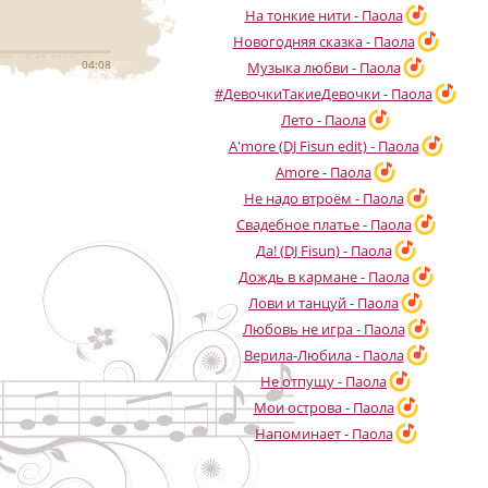
На тонкие нити - Паола
Новогодняя сказка - Паола
04:08
Музыка любви - Паола
#ДевочкиТакиеДевочки - Паола
Лето - Паола
A'more (DJ Fisun edit) - Паола
Amore - Паола
Не надо втроём - Паола
Свадебное платье - Паола
Да! (DJ Fisun) - Паола
Дождь в кармане - Паола
Лови и танцуй - Паола
Любовь не игра - Паола
Верила-Любила - Паола
Не отпущу - Паола
Мои острова - Паола
Напоминает - Паола