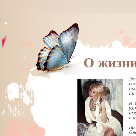
О жизни
Эт
со
на
пр
И 
уз
ис
он
Па
Он