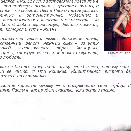
равляет ими. Её песни заставляют поверить в
, что проблемы решаемы, чувства взаимны, а
астье – неизбежно. Песни Паолы такие разные:
ричные и оптимистичные, медленные и
 о воспоминаниях, о детстве и о зрелости… Но
любви. О любви окрыляющей, дающей надежду,
и, которая и есть – жизнь.
инственная улыбка, лёгкое движение плеча,
вственный шепот, нежный смех – из этих
талей складывается образ Женщины.
нщины, которую хочется не только слушать,
Съемка клипа с
 и любить.
ола не боится открывать душу перед всеми, потому что 
ша её чиста. И эта наивная, удивительная чистота де
похожей на остальных.
ушайте хорошую музыку — и открывайте свои сердца. В
снями Паолы в них придёт счастье, нежность и тепло.