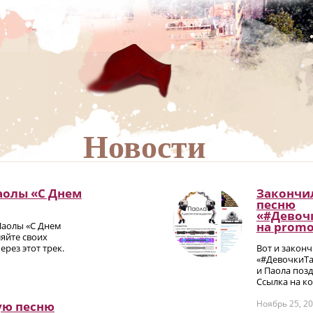
Новости
аолы «С Днем
Закончил
песню
«#Девоч
на promо
Паолы «С Днем
яйте своих
рез этот трек.
Вот и закон
«#ДевочкиТа
и Паола позд
Ссылка на ко
Ноябрь 25, 2
ую песню