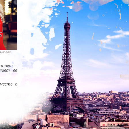
 Паолой
знает –
лает её
месте с