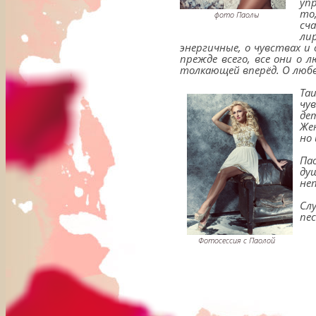
уп
то
фото Паолы
сч
ли
энергичные, о чувствах и
прежде всего, все они о 
толкающей вперёд. О любв
Та
чу
де
Же
но
Па
ду
не
Сл
пе
Фотосессия с Паолой