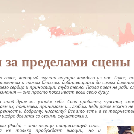
 за пределами сцены
о голос, который звучит внутри каждого из нас…Голос, 
кровенном и таком близком, добирающийся до самых дальних
шего сердца и приносящий туда тепло. Паола поёт не ради с
изнания — она просто показывает всем свою душу.
в этой душе мы узнаём себя. Свои проблемы, чувства, эм
наём их, понимаем, принимаем и… любим. Ведь разве можно н
кренность, доброту, чистоту? Всё это есть в её творчестве
а щедро делится со своими слушателями.
ола (Paola) – это певица потрясающей силы.
а не только пробуждает эмоции, но и