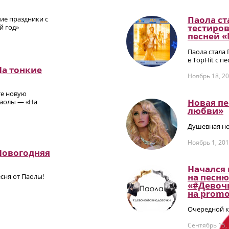
Паола ст
ие праздники с
тестиров
й год»
песней 
Паола стала
в TopHit с п
На тонкие
Ноябрь 18, 2
те новую
Новая п
аолы — «На
любви»
Душевная но
Ноябрь 1, 20
Новогодняя
Начался
на песню
сня от Паолы!
«#Девоч
на promо
Очередной к
Сентябрь 15,