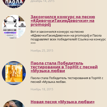
Декабрь 14, 2015
Закончился конкурс на песню
«#ДевочкиТакиеДевочки» на
promоpdj
Вот и закончился конкурс на песню
«#ДевочкиТакиеДевочки» на promоpdj и Паола
поздравляет всех победителей! Ссылка на конкурс
>>>
Ноябрь 25, 2015
Паола стала Победитель
тестирования в TopHit с песней
«Музыка любви
Паола стала Победитель тестирования в TopHit с
песней «Музыка любви.
Ноябрь 18, 2015
Новая песня «Музыка любви»