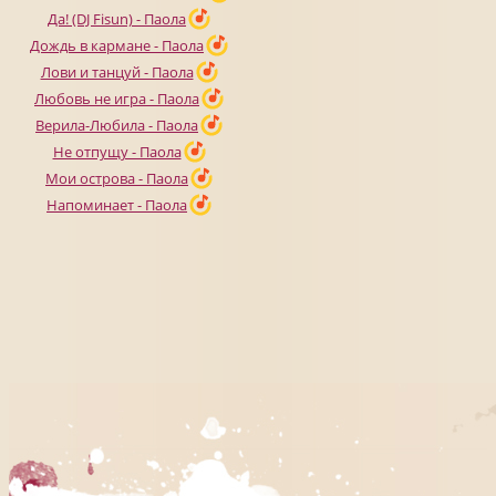
Да! (DJ Fisun) - Паола
Дождь в кармане - Паола
Лови и танцуй - Паола
Любовь не игра - Паола
Верила-Любила - Паола
Не отпущу - Паола
Мои острова - Паола
Напоминает - Паола