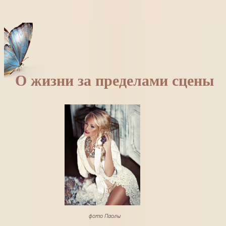
О жизни за пределами сцены
фото Паолы