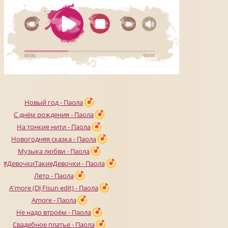
Новый год - Паола
С днём рождения - Паола
На тонкие нити - Паола
Новогодняя сказка - Паола
Музыка любви - Паола
#ДевочкиТакиеДевочки - Паола
Лето - Паола
A'more (DJ Fisun edit) - Паола
Amore - Паола
Не надо втроём - Паола
Свадебное платье - Паола