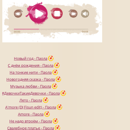
Новый год - Паола
С днём рождения - Паола
На тонкие нити - Паола
Новогодняя сказка - Паола
Музыка любви - Паола
#ДевочкиТакиеДевочки - Паола
Лето - Паола
A'more (DJ Fisun edit) - Паола
Amore - Паола
Не надо втроём - Паола
Свадебное платье - Паола