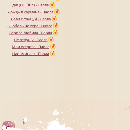
Да! (DJ Fisun) - Паола
Дождь в кармане - Паола
Лови и танцуй - Паола
Любовь не игра - Паола
Верила-Любила - Паола
Не отпущу - Паола
Мои острова - Паола
Напоминает - Паола