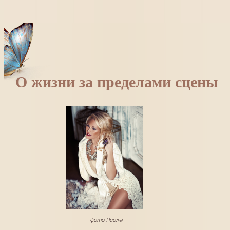
О жизни за пределами сцены
фото Паолы