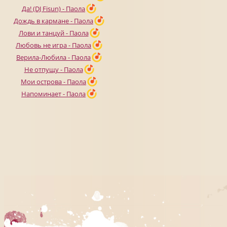
Да! (DJ Fisun) - Паола
Дождь в кармане - Паола
Лови и танцуй - Паола
Любовь не игра - Паола
Верила-Любила - Паола
Не отпущу - Паола
Мои острова - Паола
Напоминает - Паола