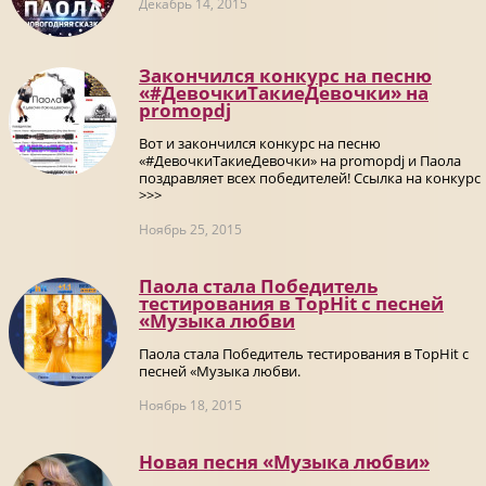
Декабрь 14, 2015
Закончился конкурс на песню
«#ДевочкиТакиеДевочки» на
promоpdj
Вот и закончился конкурс на песню
«#ДевочкиТакиеДевочки» на promоpdj и Паола
поздравляет всех победителей! Ссылка на конкурс
>>>
Ноябрь 25, 2015
Паола стала Победитель
тестирования в TopHit с песней
«Музыка любви
Паола стала Победитель тестирования в TopHit с
песней «Музыка любви.
Ноябрь 18, 2015
Новая песня «Музыка любви»