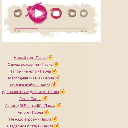
Новый год - Паола
С днём рождения - Паола
На тонкие нити - Паола
Новогодняя сказка - Паола
Музыка любви - Паола
#ДевочкиТакиеДевочки - Паола
Лето - Паола
A'more (DJ Fisun edit) - Паола
Amore - Паола
Не надо втроём - Паола
Свадебное платье - Паола