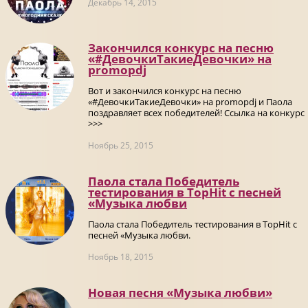
Декабрь 14, 2015
Закончился конкурс на песню
«#ДевочкиТакиеДевочки» на
promоpdj
Вот и закончился конкурс на песню
«#ДевочкиТакиеДевочки» на promоpdj и Паола
поздравляет всех победителей! Ссылка на конкурс
>>>
Ноябрь 25, 2015
Паола стала Победитель
тестирования в TopHit с песней
«Музыка любви
Паола стала Победитель тестирования в TopHit с
песней «Музыка любви.
Ноябрь 18, 2015
Новая песня «Музыка любви»