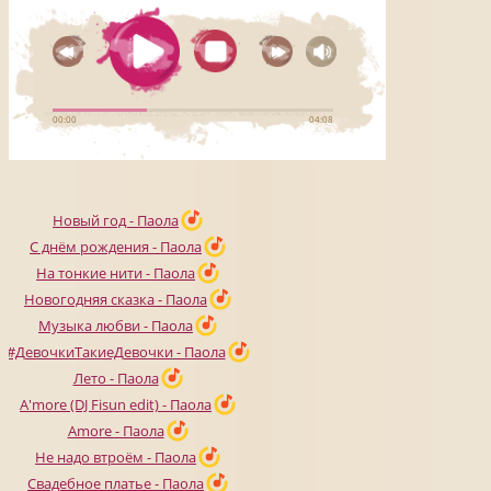
Новый год - Паола
С днём рождения - Паола
На тонкие нити - Паола
Новогодняя сказка - Паола
Музыка любви - Паола
#ДевочкиТакиеДевочки - Паола
Лето - Паола
A'more (DJ Fisun edit) - Паола
Amore - Паола
Не надо втроём - Паола
Свадебное платье - Паола