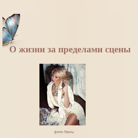
О жизни за пределами сцены
фото Паолы