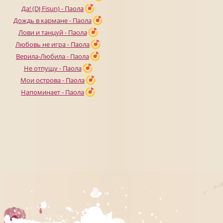
Да! (DJ Fisun) - Паола
Дождь в кармане - Паола
Лови и танцуй - Паола
Любовь не игра - Паола
Верила-Любила - Паола
Не отпущу - Паола
Мои острова - Паола
Напоминает - Паола