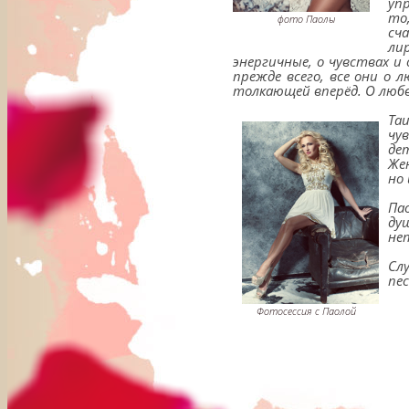
уп
то
фото Паолы
сч
ли
энергичные, о чувствах и
прежде всего, все они о 
толкающей вперёд. О любв
Та
чу
де
Же
но
Па
ду
не
Сл
пе
Фотосессия с Паолой