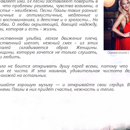
равляет ими. Её песни заставляют поверить в
, что проблемы решаемы, чувства взаимны, а
астье – неизбежно. Песни Паолы такие разные:
ричные и оптимистичные, медленные и
 о воспоминаниях, о детстве и о зрелости… Но
любви. О любви окрыляющей, дающей надежду,
и, которая и есть – жизнь.
инственная улыбка, лёгкое движение плеча,
вственный шепот, нежный смех – из этих
талей складывается образ Женщины.
нщины, которую хочется не только слушать,
Съемка клипа с
 и любить.
ола не боится открывать душу перед всеми, потому что 
ша её чиста. И эта наивная, удивительная чистота де
похожей на остальных.
ушайте хорошую музыку — и открывайте свои сердца. В
снями Паолы в них придёт счастье, нежность и тепло.