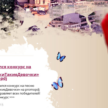
ся конкурс на
киТакиеДевочки»
pdj
чился конкурс на песню
киеДевочки» на promоpdj
равляет всех победителей!
нкурс >>>
015