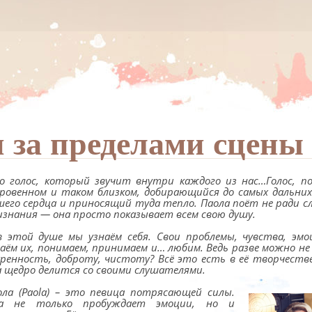
 за пределами сцены
о голос, который звучит внутри каждого из нас…Голос, 
кровенном и таком близком, добирающийся до самых дальних
шего сердца и приносящий туда тепло. Паола поёт не ради с
изнания — она просто показывает всем свою душу.
в этой душе мы узнаём себя. Свои проблемы, чувства, эм
наём их, понимаем, принимаем и… любим. Ведь разве можно н
кренность, доброту, чистоту? Всё это есть в её творчестве
а щедро делится со своими слушателями.
ола (Paola) – это певица потрясающей силы.
а не только пробуждает эмоции, но и