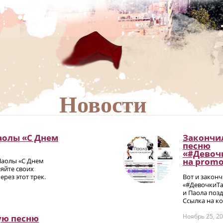
Новости
аолы «С Днем
Закончил
песню
«#Девоч
на promо
Паолы «С Днем
яйте своих
рез этот трек.
Вот и закон
«#ДевочкиТа
и Паола позд
Ссылка на ко
Ноябрь 25, 2
ую песню