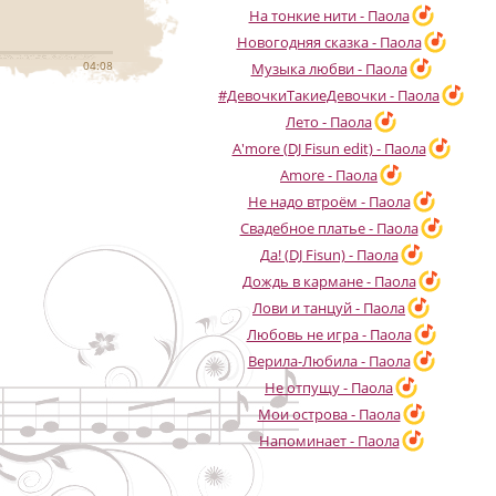
На тонкие нити - Паола
Новогодняя сказка - Паола
04:08
Музыка любви - Паола
#ДевочкиТакиеДевочки - Паола
Лето - Паола
A'more (DJ Fisun edit) - Паола
Amore - Паола
Не надо втроём - Паола
Свадебное платье - Паола
Да! (DJ Fisun) - Паола
Дождь в кармане - Паола
Лови и танцуй - Паола
Любовь не игра - Паола
Верила-Любила - Паола
Не отпущу - Паола
Мои острова - Паола
Напоминает - Паола