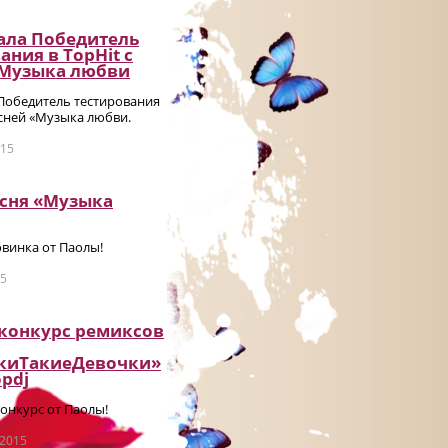
ала Победитель
ания в TopHit с
«Музыка любви
 Победитель тестирования
есней «Музыка любви.
015
есня «Музыка
винка от Паолы!
15
 конкурс ремиксов
киТакиеДевочки»
pdj
онкурс от Паолы!
 2015