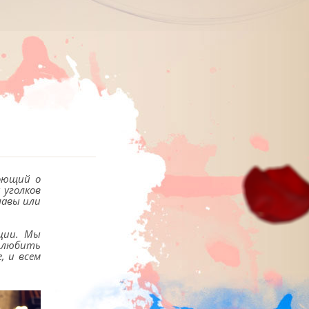
поющий о
 уголков
лавы или
оции. Мы
е любить
, и всем