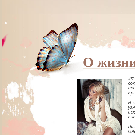
О жизни
Эт
со
на
пр
И 
уз
ис
он
Па
Он