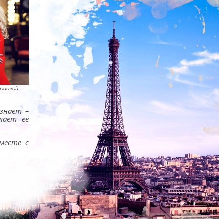
 Паолой
знает –
лает её
месте с