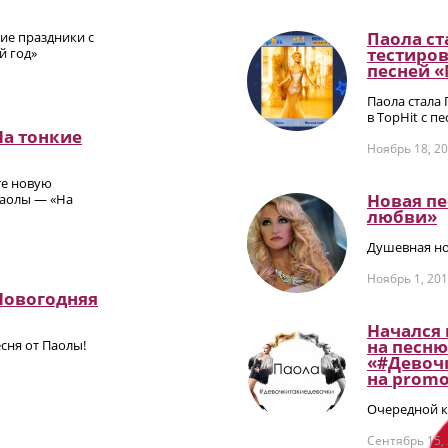
Паола ст
ие праздники с
тестиров
й год»
песней 
Паола стала
в TopHit с п
На тонкие
Ноябрь 18, 2
те новую
Новая п
аолы — «На
любви»
Душевная но
Ноябрь 1, 20
Новогодняя
Начался
на песню
сня от Паолы!
«#Девоч
на promо
Очередной к
Сентябрь 15,