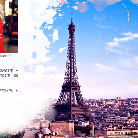
 Паолой
знает –
лает её
месте с