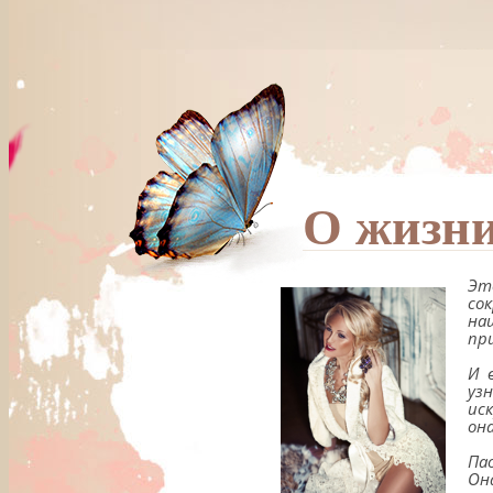
О жизни
Эт
со
на
пр
И 
уз
ис
он
Па
Он