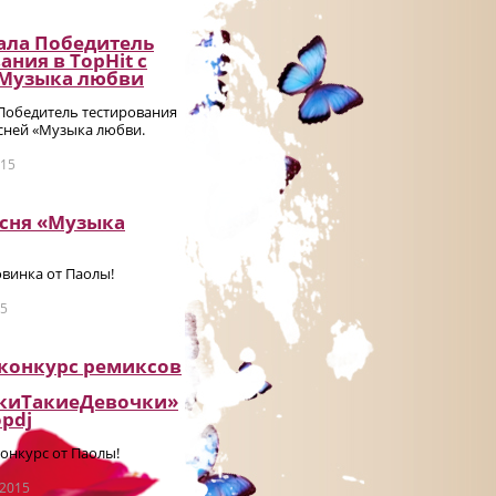
ала Победитель
ания в TopHit с
«Музыка любви
 Победитель тестирования
есней «Музыка любви.
015
есня «Музыка
винка от Паолы!
15
 конкурс ремиксов
киТакиеДевочки»
pdj
онкурс от Паолы!
 2015