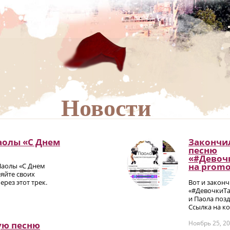
Новости
аолы «С Днем
Закончил
песню
«#Девоч
на promо
Паолы «С Днем
яйте своих
рез этот трек.
Вот и закон
«#ДевочкиТа
и Паола позд
Ссылка на ко
Ноябрь 25, 2
ую песню