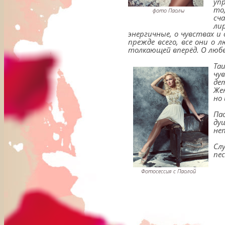
уп
то
фото Паолы
сч
ли
энергичные, о чувствах и
прежде всего, все они о 
толкающей вперёд. О любв
Та
чу
де
Же
но
Па
ду
не
Сл
пе
Фотосессия с Паолой