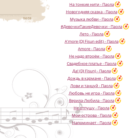
На тонкие нити - Паола
Новогодняя сказка - Паола
04:08
Музыка любви - Паола
#ДевочкиТакиеДевочки - Паола
Лето - Паола
A'more (DJ Fisun edit) - Паола
Amore - Паола
Не надо втроём - Паола
Свадебное платье - Паола
Да! (DJ Fisun) - Паола
Дождь в кармане - Паола
Лови и танцуй - Паола
Любовь не игра - Паола
Верила-Любила - Паола
Не отпущу - Паола
Мои острова - Паола
Напоминает - Паола