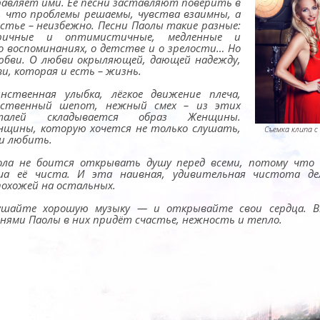
равляет ими. Её песни заставляют поверить в
, что проблемы решаемы, чувства взаимны, а
астье – неизбежно. Песни Паолы такие разные:
ричные и оптимистичные, медленные и
 о воспоминаниях, о детстве и о зрелости… Но
любви. О любви окрыляющей, дающей надежду,
и, которая и есть – жизнь.
инственная улыбка, лёгкое движение плеча,
вственный шепот, нежный смех – из этих
талей складывается образ Женщины.
нщины, которую хочется не только слушать,
Съемка клипа с
 и любить.
ола не боится открывать душу перед всеми, потому что 
ша её чиста. И эта наивная, удивительная чистота де
похожей на остальных.
ушайте хорошую музыку — и открывайте свои сердца. В
снями Паолы в них придёт счастье, нежность и тепло.