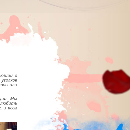
поющий о
 уголков
лавы или
оции. Мы
е любить
, и всем