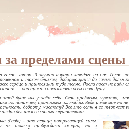
 за пределами сцены
о голос, который звучит внутри каждого из нас…Голос, 
кровенном и таком близком, добирающийся до самых дальних
шего сердца и приносящий туда тепло. Паола поёт не ради с
изнания — она просто показывает всем свою душу.
в этой душе мы узнаём себя. Свои проблемы, чувства, эм
наём их, понимаем, принимаем и… любим. Ведь разве можно н
кренность, доброту, чистоту? Всё это есть в её творчестве
а щедро делится со своими слушателями.
ола (Paola) – это певица потрясающей силы.
а не только пробуждает эмоции, но и