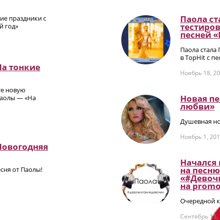
Паола ст
ие праздники с
тестиров
й год»
песней 
Паола стала
в TopHit с п
На тонкие
Ноябрь 18, 2
те новую
Новая п
аолы — «На
любви»
Душевная но
Ноябрь 1, 20
Новогодняя
Начался
на песню
сня от Паолы!
«#Девоч
на promо
Очередной к
Сентябрь 15,