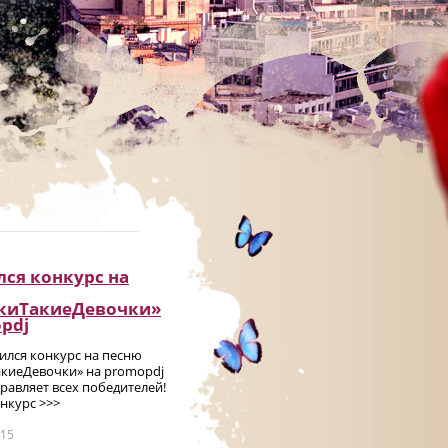
ся конкурс на
киТакиеДевочки»
pdj
чился конкурс на песню
киеДевочки» на promоpdj
равляет всех победителей!
нкурс >>>
015