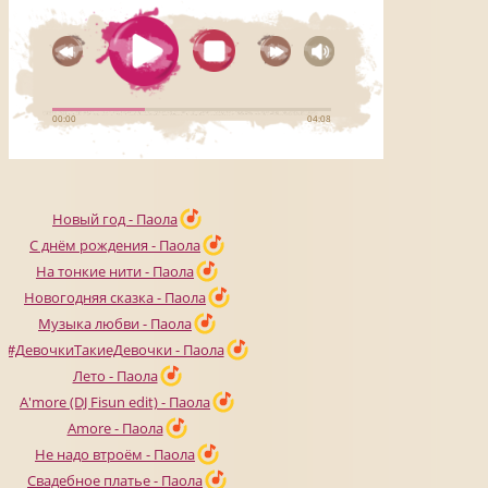
Новый год - Паола
С днём рождения - Паола
На тонкие нити - Паола
Новогодняя сказка - Паола
Музыка любви - Паола
#ДевочкиТакиеДевочки - Паола
Лето - Паола
A'more (DJ Fisun edit) - Паола
Amore - Паола
Не надо втроём - Паола
Свадебное платье - Паола