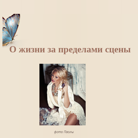
О жизни за пределами сцены
фото Паолы