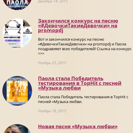
Декабрь 14, 2015
Закончился конкурс на песню
«#ДевочкиТакиеДевочки» на
promоpdj
Вот и закончился конкурс на песню
«#ДевочкиТакиеДевочки» на promоpdj и Паола
поздравляет всех победителей! Ссылка на конкурс
>>>
Ноябрь 25, 2015
Паола стала Победитель
тестирования в TopHit с песней
«Музыка любви
Паола стала Победитель тестирования в TopHit с
песней «Музыка любви.
Ноябрь 18, 2015
Новая песня «Музыка любви»