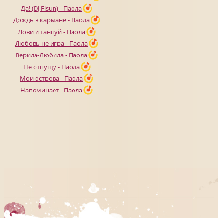
Да! (DJ Fisun) - Паола
Дождь в кармане - Паола
Лови и танцуй - Паола
Любовь не игра - Паола
Верила-Любила - Паола
Не отпущу - Паола
Мои острова - Паола
Напоминает - Паола