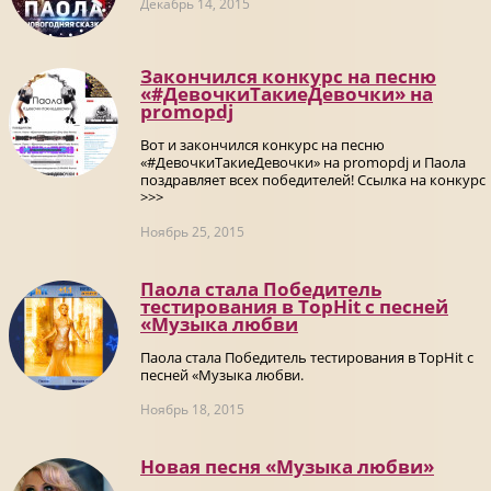
Декабрь 14, 2015
Закончился конкурс на песню
«#ДевочкиТакиеДевочки» на
promоpdj
Вот и закончился конкурс на песню
«#ДевочкиТакиеДевочки» на promоpdj и Паола
поздравляет всех победителей! Ссылка на конкурс
>>>
Ноябрь 25, 2015
Паола стала Победитель
тестирования в TopHit с песней
«Музыка любви
Паола стала Победитель тестирования в TopHit с
песней «Музыка любви.
Ноябрь 18, 2015
Новая песня «Музыка любви»