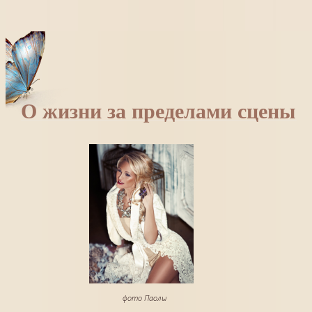
О жизни за пределами сцены
фото Паолы