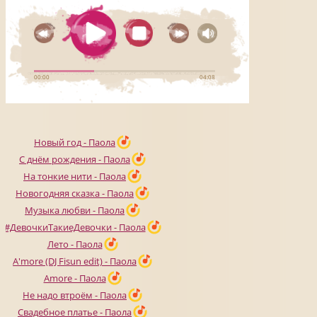
Новый год - Паола
С днём рождения - Паола
На тонкие нити - Паола
Новогодняя сказка - Паола
Музыка любви - Паола
#ДевочкиТакиеДевочки - Паола
Лето - Паола
A'more (DJ Fisun edit) - Паола
Amore - Паола
Не надо втроём - Паола
Свадебное платье - Паола