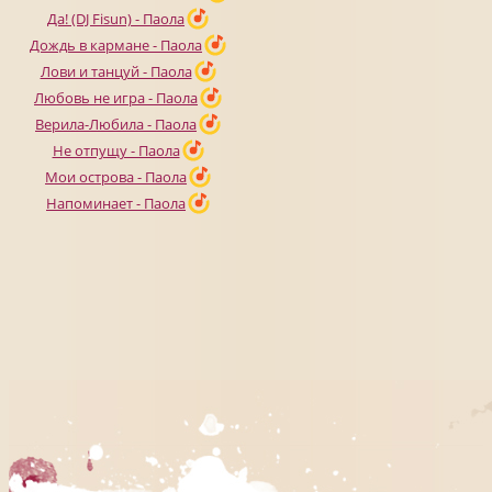
Да! (DJ Fisun) - Паола
Дождь в кармане - Паола
Лови и танцуй - Паола
Любовь не игра - Паола
Верила-Любила - Паола
Не отпущу - Паола
Мои острова - Паола
Напоминает - Паола