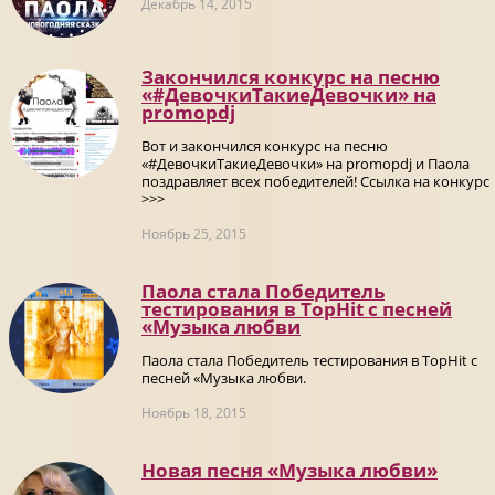
Декабрь 14, 2015
Закончился конкурс на песню
«#ДевочкиТакиеДевочки» на
promоpdj
Вот и закончился конкурс на песню
«#ДевочкиТакиеДевочки» на promоpdj и Паола
поздравляет всех победителей! Ссылка на конкурс
>>>
Ноябрь 25, 2015
Паола стала Победитель
тестирования в TopHit с песней
«Музыка любви
Паола стала Победитель тестирования в TopHit с
песней «Музыка любви.
Ноябрь 18, 2015
Новая песня «Музыка любви»