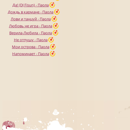
Да! (DJ Fisun) - Паола
Дождь в кармане - Паола
Лови и танцуй - Паола
Любовь не игра - Паола
Верила-Любила - Паола
Не отпущу - Паола
Мои острова - Паола
Напоминает - Паола