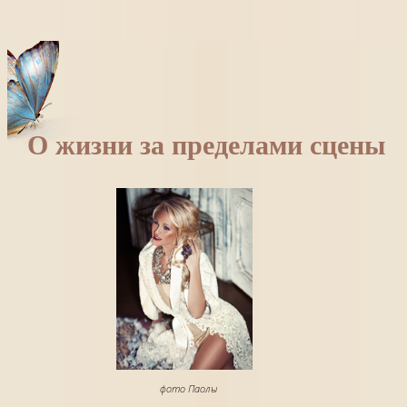
О жизни за пределами сцены
фото Паолы