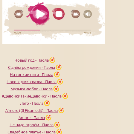
Новый год - Паола
С днём рождения - Паола
На тонкие нити - Паола
Новогодняя сказка - Паола
Музыка любви - Паола
#ДевочкиТакиеДевочки - Паола
Лето - Паола
A'more (DJ Fisun edit) - Паола
Amore - Паола
Не надо втроём - Паола
Свадебное платье - Паола